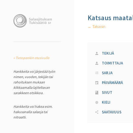
Katsaus maata
← Takaisin
TEKIJÄ
« Tietopankin etusivulle
TOIMITTAJA
Hankkeita voi järjestää työn
SARJA
nimen, vuoden, tekijän tai
rahoituksen mukaan
PÄIVÄMÄÄRÄ
klikkaamalla lajiteltavan
SIVUT
sarakkeen otsikkoa.
KIELI
Hankkeita voi hakea esim.
hakusanalla salaoja tai
SAATAVUUS
nitraatti.