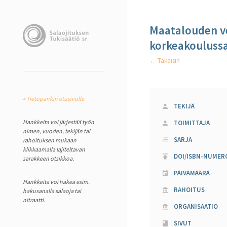
Maatalouden ve
korkeakoulussa
← Takaisin
« Tietopankin etusivulle
TEKIJÄ
Hankkeita voi järjestää työn
TOIMITTAJA
nimen, vuoden, tekijän tai
SARJA
rahoituksen mukaan
klikkaamalla lajiteltavan
DOI/ISBN-NUMER
sarakkeen otsikkoa.
PÄIVÄMÄÄRÄ
Hankkeita voi hakea esim.
RAHOITUS
hakusanalla salaoja tai
nitraatti.
ORGANISAATIO
SIVUT