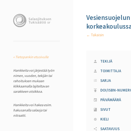
Vesiensuojelun 
korkeakouluss
← Takaisin
« Tietopankin etusivulle
TEKIJÄ
Hankkeita voi järjestää työn
TOIMITTAJA
nimen, vuoden, tekijän tai
SARJA
rahoituksen mukaan
klikkaamalla lajiteltavan
DOI/ISBN-NUMER
sarakkeen otsikkoa.
PÄIVÄMÄÄRÄ
Hankkeita voi hakea esim.
SIVUT
hakusanalla salaoja tai
nitraatti.
KIELI
SAATAVUUS