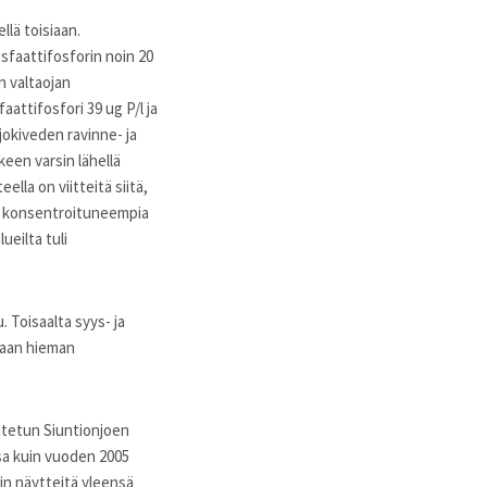
llä toisiaan.
osfaattifosforin noin 20
n valtaojan
aattifosfori 39 ug P/l ja
jokiveden ravinne- ja
keen varsin lähellä
lla on viitteitä siitä,
ti konsentroituneempia
ueilta tuli
 Toisaalta syys- ja
saan hieman
eutetun Siuntionjoen
ssa kuin vuoden 2005
iin näytteitä yleensä