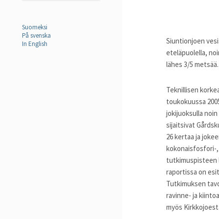
Suomeksi
På svenska
Siuntionjoen vesi
In English
eteläpuolella, no
lähes 3/5 metsää.
Teknillisen korke
toukokuussa 2005.
jokijuoksulla noi
sijaitsivat Gårdsk
26 kertaa ja joke
kokonaisfosfori-,
tutkimuspisteen 
raportissa on esi
Tutkimuksen tavoi
ravinne- ja kiint
myös Kirkkojoesta