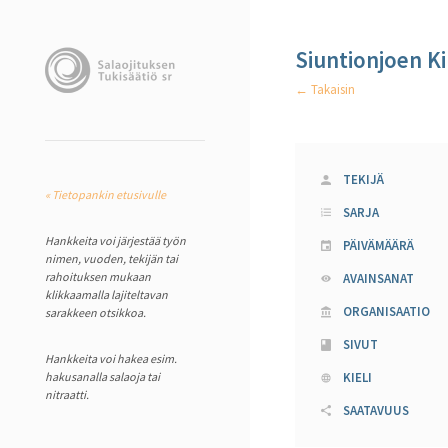
Siuntionjoen K
← Takaisin
TEKIJÄ
« Tietopankin etusivulle
SARJA
Hankkeita voi järjestää työn
PÄIVÄMÄÄRÄ
nimen, vuoden, tekijän tai
rahoituksen mukaan
AVAINSANAT
klikkaamalla lajiteltavan
ORGANISAATIO
sarakkeen otsikkoa.
SIVUT
Hankkeita voi hakea esim.
hakusanalla salaoja tai
KIELI
nitraatti.
SAATAVUUS