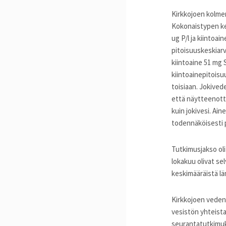
Kirkkojoen kolmen
Kokonaistypen kes
ug P/l ja kiintoa
pitoisuuskeskiarvo
kiintoaine 51 mg 
kiintoainepitoisuu
toisiaan. Jokived
että näytteenotto
kuin jokivesi. Ain
todennäköisesti p
Tutkimusjakso oli
lokakuu olivat s
keskimääräistä lä
Kirkkojoen veden 
vesistön yhteista
seurantatutkimuks