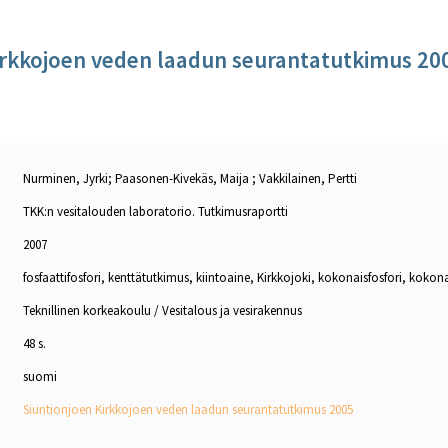
irkkojoen veden laadun seurantatutkimus 20
Nurminen, Jyrki; Paasonen-Kivekäs, Maija ; Vakkilainen, Pertti
TKK:n vesitalouden laboratorio. Tutkimusraportti
2007
fosfaattifosfori, kenttätutkimus, kiintoaine, Kirkkojoki, kokonaisfosfori, kokon
Teknillinen korkeakoulu / Vesitalous ja vesirakennus
48 s.
suomi
Siuntionjoen Kirkkojoen veden laadun seurantatutkimus 2005