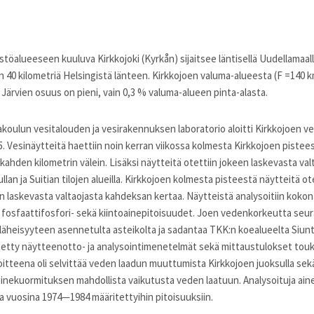
stöalueeseen kuuluva Kirkkojoki (Kyrkån) sijaitsee läntisellä Uudellamaall
in 40 kilometriä Helsingistä länteen. Kirkkojoen valuma-alueesta (F =140 k
 Järvien osuus on pieni, vain 0,3 % valuma-alueen pinta-alasta.
akoulun vesitalouden ja vesirakennuksen laboratorio aloitti Kirkkojoen 
 Vesinäytteitä haettiin noin kerran viikossa kolmesta Kirkkojoen pisteestä
n kahden kilometrin välein. Lisäksi näytteitä otettiin jokeen laskevasta va
ullan ja Suitian tilojen alueilla. Kirkkojoen kolmesta pisteestä näytteitä 
en laskevasta valtaojasta kahdeksan kertaa. Näytteistä analysoitiin kokon
 fosfaattifosfori- sekä kiintoainepitoisuudet. Joen vedenkorkeutta seu
läheisyyteen asennetulta asteikolta ja sadantaa TKK:n koealueelta Siun
tetty näytteenotto- ja analysointimenetelmät sekä mittaustulokset touk
tteena oli selvittää veden laadun muuttumista Kirkkojoen juoksulla sekä
oainekuormituksen mahdollista vaikutusta veden laatuun. Analysoituja aine
 vuosina 1974—1984 määritettyihin pitoisuuksiin.