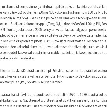
 mittauspisteen ravinne- ja kiintoainepitoisuuksien keskiarvot olivat lähe
kiarvo (n= 26) oli likimain 2,0 mg N/l, kokonaisfosforin noin 100 ug PII, f
ineen noin 40 mg SS/I. Pääasiassa peltojen valumavesiä Kirkkojokeen tuova
t (n— 8) olivat: kokonaistyppi 4,7 mg N/l, kokonaisfosfori 120 ug PII, fosf
SS/I. Touko-joulukuussa 2005 tehtyjen vedenlaatuanalyysien perusteella 
det olivat ennen intensiivisessä viljelyssä olevia peltoalueita ja niiden jäl
en keskimäärin pienistä pitoisuusmuutoksista huolimatta tulosten perustee
pisteiden väliseltä alueelta tulevat valumavedet olivat ajoittain selväs
epitoisuudet kasvoivat varsinkin runsaiden sateiden jälkeen, jolloin peltoal
inta- ja salaojavaluntaa.
 hieman keskimääräistä sateisempi. Erityisen sateinen kuukausi oli elokuu.
elvästi keskimääräistä vähäsateisempia. Tutkimusjakso oli kokonaisuudes
mpimämpi ja syksy poikkeuksellisen lämmin.
laatua (kaksi näytteenottopistettä) tutkittiin 1970- ja 1980-luvuilla tot
rkkailun osana. Näytteenottopisteet sijaitsivat likimain samoissa kohdi
en ylin ja alin tutkimuspiste. Yhteistarkkailun aikana Kirkkojoesta otett