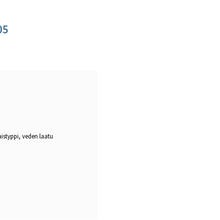
05
aistyppi, veden laatu