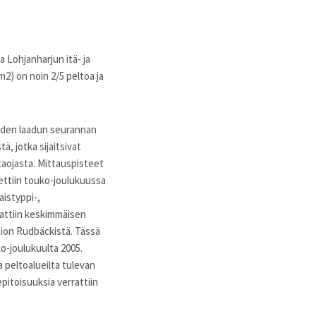
a Lohjanharjun itä- ja
m2) on noin 2/5 peltoa ja
veden laadun seurannan
, jotka sijaitsivat
ltaojasta. Mittauspisteet
otettiin touko-joulukuussa
aistyppi-,
rattiin keskimmäisen
tion Rudbäckistä. Tässä
o-joulukuulta 2005.
 peltoalueilta tulevan
pitoisuuksia verrattiin