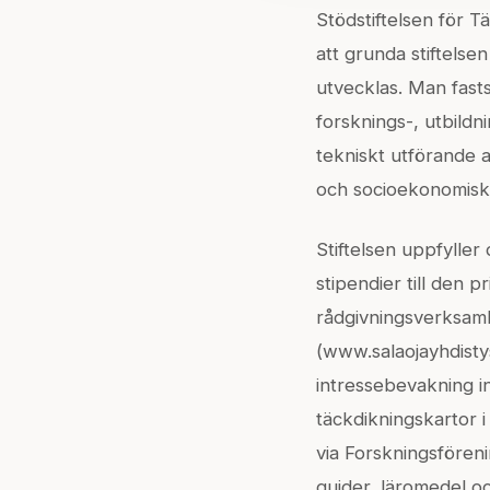
Stödstiftelsen för T
att grunda stiftelse
utvecklas. Man fasts
forsknings-, utbild
tekniskt utförande 
och socioekonomiska
Stiftelsen uppfyller
stipendier till den 
rådgivningsverksamhe
(www.salaojayhdisty
intressebevakning i
täckdikningskartor i
via Forskningsföreni
guider, läromedel och