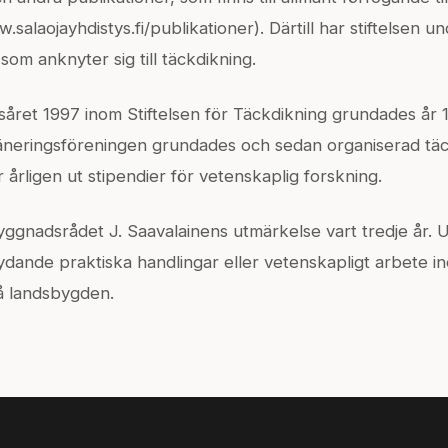
salaojayhdistys.fi/publikationer). Därtill har stiftelsen u
som anknyter sig till täckdikning.
såret 1997 inom Stiftelsen för Täckdikning grundades år 
äneringsföreningen grundades och sedan organiserad täck
 årligen ut stipendier för vetenskaplig forskning.
 Byggnadsrådet J. Saavalainens utmärkelse vart tredje år.
dande praktiska handlingar eller vetenskapligt arbete i
å landsbygden.