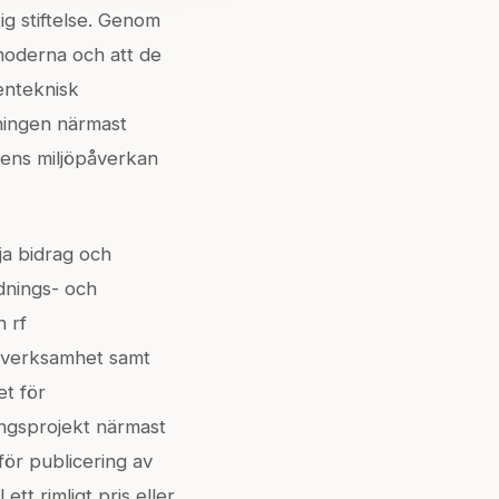
ig stiftelse. Genom
 moderna och att de
tenteknisk
kningen närmast
gens miljöpåverkan
ja bidrag och
ldnings- och
n rf
gsverksamhet samt
et för
ningsprojekt närmast
för publicering av
ett rimligt pris eller