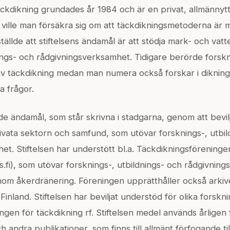
äckdikning grundades år 1984 och är en privat, allmännytt
n ville man försäkra sig om att täckdikningsmetoderna är
tällde att stiftelsens ändamål är att stödja mark- och vat
nings- och rådgivningsverksamhet. Tidigare berörde fors
av täckdikning medan man numera också forskar i diknin
 frågor.
 de ändamål, som står skrivna i stadgarna, genom att bevil
privata sektorn och samfund, som utövar forsknings-, utbi
t. Stiftelsen har understött bl.a. Täckdikningsföreninge
s.fi), som utövar forsknings-, utbildnings- och rådgivnin
nom åkerdränering. Föreningen upprätthåller också arkiv
 Finland. Stiftelsen har beviljat understöd för olika forsk
ngen för täckdikning rf. Stiftelsen medel används årligen 
 andra publikationer, som finns till allmänt förfogande till 