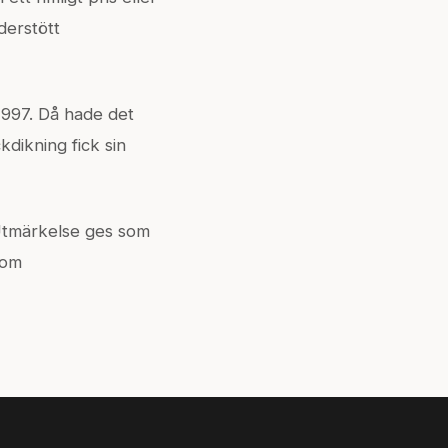
nderstött
1997. Då hade det
dikning fick sin
 Utmärkelse ges som
nom