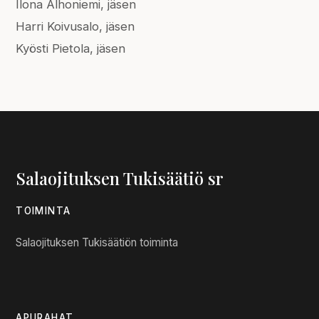
Ilona Alhoniemi, jäsen
Harri Koivusalo, jäsen
Kyösti Pietola, jäsen
Salaojituksen Tukisäätiö sr
TOIMINTA
Salaojituksen Tukisäätiön toiminta
APURAHAT