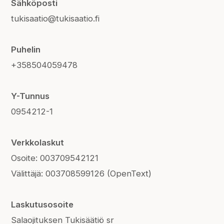
Sähköposti
tukisaatio@tukisaatio.fi
Puhelin
+358504059478
Y-Tunnus
0954212-1
Verkkolaskut
Osoite: 003709542121
Välittäjä: 003708599126 (OpenText)
Laskutusosoite
Salaojituksen Tukisäätiö sr