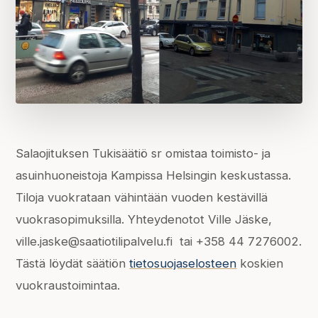
Salaojituksen Tukisäätiö sr omistaa toimisto- ja
asuinhuoneistoja Kampissa Helsingin keskustassa.
Tiloja vuokrataan vähintään vuoden kestävillä
vuokrasopimuksilla. Yhteydenotot Ville Jäske,
ville.jaske@saatiotilipalvelu.fi
tai +358 44 7276002.
Tästä löydät säätiön
tietosuojaselosteen
koskien
vuokraustoimintaa.