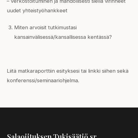
– verkostoituminen ja mahdollisesti siellä virinneet
uudet yhteistyöhankkeet
Miten arvoisit tutkimustasi
kansainvälisessä/kansallisessa kentässä?
Liitä matkaraporttiin esityksesi tai linkki siihen sekä
konferenssi/seminaariohjelma.
Salaojituksen Tukisäätiö sr