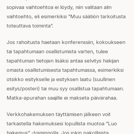
sopivaa vaihtoehtoa ei löydy, niin valitaan alin
vaihtoehto, eli esimerkiksi ”Muu säätiön tarkoitusta
toteuttava toiminta”.
Jos rahoitusta haetaan konferenssiin, kokoukseen
tai tapahtumaan osallistumista varten, tulee
tapahtuman tietojen lisäksi antaa selvitys hakijan
omasta osallistumisesta tapahtumassa, esimerkiksi
otsikko esitykselle ja esityksen laatu (suullinen
esitys/posteri) tai muu syy osallistua tapahtumaan.
Matka-apurahan saajille ei makseta päivärahaa.
Verkkohakemuksen täyttämisen jälkeen voit
tarkastella hakemuksesi lopullista muotoa ”Luo
hakemus” -toiminnolla. Jos jokin pakollisista