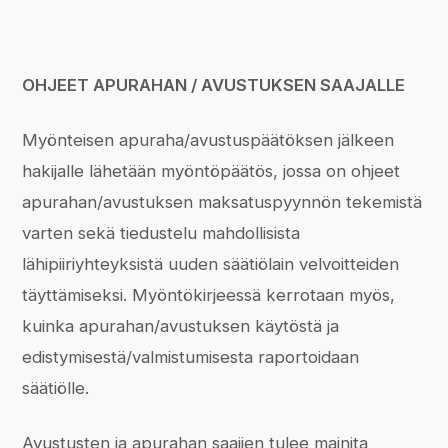
OHJEET APURAHAN / AVUSTUKSEN SAAJALLE
Myönteisen apuraha/avustuspäätöksen jälkeen
hakijalle lähetään myöntöpäätös, jossa on ohjeet
apurahan/avustuksen maksatuspyynnön tekemistä
varten sekä tiedustelu mahdollisista
lähipiiriyhteyksistä uuden säätiölain velvoitteiden
täyttämiseksi. Myöntökirjeessä kerrotaan myös,
kuinka apurahan/avustuksen käytöstä ja
edistymisestä/valmistumisesta raportoidaan
säätiölle.
Avustusten ja apurahan saajien tulee mainita