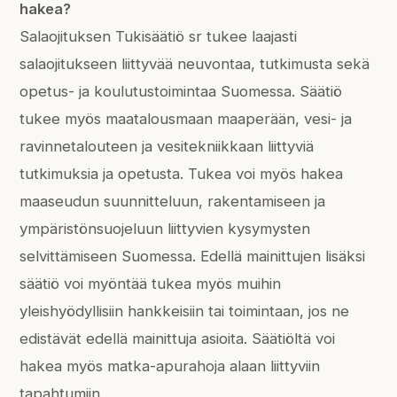
hakea?
Salaojituksen Tukisäätiö sr tukee laajasti
salaojitukseen liittyvää neuvontaa, tutkimusta sekä
opetus- ja koulutustoimintaa Suomessa. Säätiö
tukee myös maatalousmaan maaperään, vesi- ja
ravinnetalouteen ja vesitekniikkaan liittyviä
tutkimuksia ja opetusta. Tukea voi myös hakea
maaseudun suunnitteluun, rakentamiseen ja
ympäristönsuojeluun liittyvien kysymysten
selvittämiseen Suomessa. Edellä mainittujen lisäksi
säätiö voi myöntää tukea myös muihin
yleishyödyllisiin hankkeisiin tai toimintaan, jos ne
edistävät edellä mainittuja asioita. Säätiöltä voi
hakea myös matka-apurahoja alaan liittyviin
tapahtumiin.