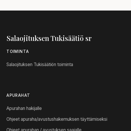
Salaojituksen Tukisäätiö sr
TOIMINTA
Salaojituksen Tukisäätiön toiminta
APURAHAT
Apurahan hakijalle
Ohjeet apuraha/avustushakemuksen täyttämiseksi
Ohjeet apurahan / avustuksen saajalle