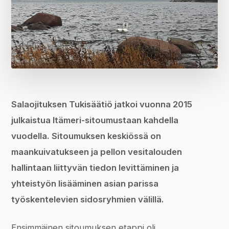
Salaojituksen Tukisäätiö jatkoi vuonna 2015
julkaistua Itämeri-sitoumustaan kahdella
vuodella. Sitoumuksen keskiössä on
maankuivatukseen ja pellon vesitalouden
hallintaan liittyvän tiedon levittäminen ja
yhteistyön lisääminen asian parissa
työskentelevien sidosryhmien välillä.
Ensimmäinen sitoumuksen etappi oli