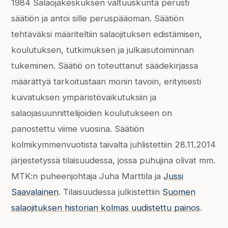
1984 Salaojakeskuksen valtuuskunta perusti
säätiön ja antoi sille peruspääoman. Säätiön
tehtäväksi määriteltiin salaojituksen edistämisen,
koulutuksen, tutkimuksen ja julkaisutoiminnan
tukeminen. Säätiö on toteuttanut säädekirjassa
määrättyä tarkoitustaan monin tavoin, erityisesti
kuivatuksen ympäristövaikutuksiin ja
salaojasuunnittelijoiden koulutukseen on
panostettu viime vuosina. Säätiön
kolmikymmenvuotista taivalta juhlistettiin 28.11.2014
järjestetyssä tilaisuudessa, jossa puhujina olivat mm.
MTK:n puheenjohtaja Juha Marttila ja
Jussi
Saavalainen
. Tilaisuudessa julkistettiin
Suomen
salaojituksen historian kolmas uudistettu painos
.