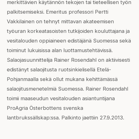
merkittävien käytännön tekojen tai tieteellisen työn
palkitsemiseksi. Emeritus professori Pertti
Vakkilainen on tehnyt mittavan akateemisen
työuran korkeatasoisten tutkijoiden kouluttajana ja
vesitalouden oppiaineen edistäjänä Suomessa sekä
toiminut lukuisissa alan luottamustehtävissä.
Salaojasuunnittelija Rainer Rosendahl on aktiivisesti
edistänyt salaojitusta ruotsinkielisellä Etelä-
Pohjanmaalla sekä ollut mukana kehittämässä
salaojitusmenetelmiä Suomessa. Rainer Rosendahl
toimii maaseudun vesitalouden asiantuntijana
ProAgria Österbottens svenska
lantbrukssällskap:ssa. Palkinto jaettiin 27.9.2013.